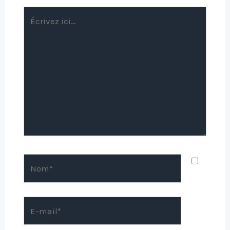
Écrivez
ici…
Nom*
E-
mail*