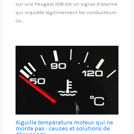
sur une Peugeot 208 est un signal d’alarme
qui inquiète légitimement les conducteurs.
Ce…
Aiguille température moteur qui ne
monte pas : causes et solutions de