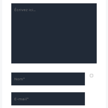
Écrivez
ici…
Nom*
E-
mail*