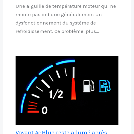
Une aiguille de température moteur qui ne
monte pas indique généralement un
dysfonctionnement du système de
refroidissement. Ce problème, plus…
Voyant AdBlue reste allumé après