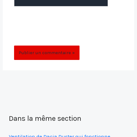
Enregistrer mon nom, mon e-mail et mon
site dans le navigateur pour mon prochain
commentaire.
Dans la même section
Ventilation de Dacia Duster qui fonctionne