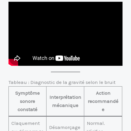
Tableau : Diagnostic de la gravité selon le bruit
Symptôme
Action
Interprétation
sonore
recommandé
mécanique
constaté
e
Claquement
Normal.
Désamorçage