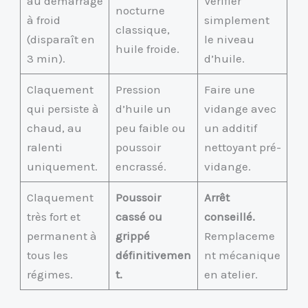
au démarrage
Vérifier
nocturne
à froid
simplement
classique,
(disparaît en
le niveau
huile froide.
3 min).
d’huile.
Claquement
Pression
Faire une
qui persiste à
d’huile un
vidange avec
chaud, au
peu faible ou
un additif
ralenti
poussoir
nettoyant pré-
uniquement.
encrassé.
vidange.
Claquement
Poussoir
Arrêt
très fort et
cassé ou
conseillé.
permanent à
grippé
Remplaceme
tous les
définitivemen
nt mécanique
régimes.
t.
en atelier.