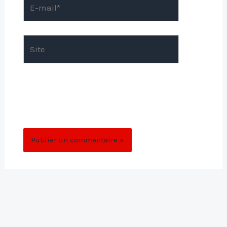
mail*
Site
Enregistrer mon nom, mon e-mail et mon
site dans le navigateur pour mon prochain
commentaire.