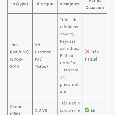
Achat
n (Type)
à risque
s Majeurs
Occasion
Tubes de
refroidiss
ement,
Rayures
1ère
V8
cylindres,
(955/957)
Essence
Très
Boîte de
(2002-
(S /
risqué
transfert,
2010)
Turbo)
Suspensi
on
pneumati
que.
Très fiable
2ème
3.0 V6
(problème
Le
(958)