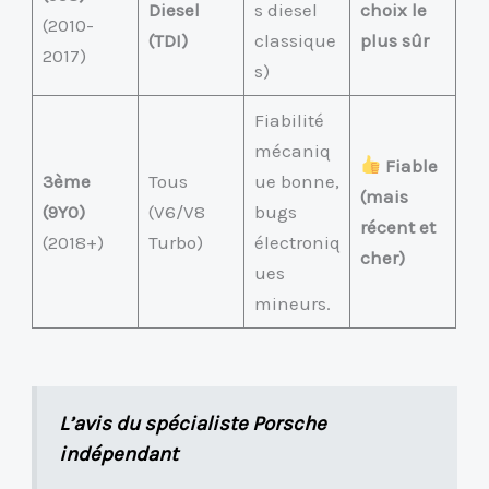
Diesel
s diesel
choix le
(2010-
(TDI)
classique
plus sûr
2017)
s)
Fiabilité
mécaniq
Fiable
3ème
Tous
ue bonne,
(mais
(9Y0)
(V6/V8
bugs
récent et
(2018+)
Turbo)
électroniq
cher)
ues
mineurs.
L’avis du spécialiste Porsche
indépendant