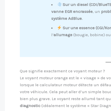
Sur un diesel (CDI/BlueTE
vanne EGR encrassée
, un
prob
système AdBlue
.
Sur une essence (CGI/Kom
l’
allumage
(bougie, bobine) o
Que signifie exactement ce voyant moteur ?
Le voyant moteur orange est le « visage » de v
lorsque le calculateur moteur détecte un défau
votre véhicule. Cela peut aller d’un simple bou
bien plus grave. Le voyant reste allumé tant qu
diagnostic
(idéalement le système « Star Diagno