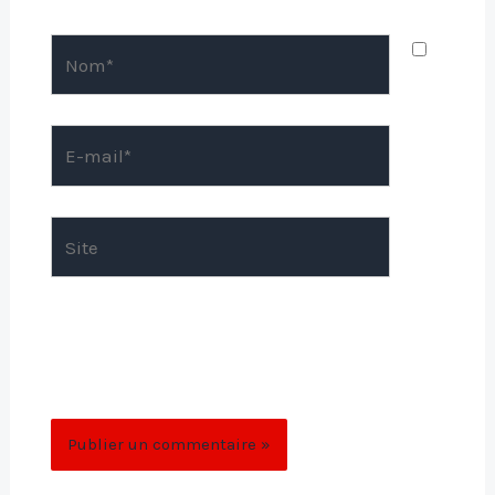
Nom*
E-
mail*
Site
Enregistrer mon nom, mon e-mail et mon
site dans le navigateur pour mon prochain
commentaire.