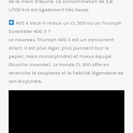
de la main d’œuvre. La consommation de 3,6
L/100 km est également très basse.
400 X Vaut-il mieux un CL 500 ou un Triumph
Scrambler 400 X ?
Le nouveau Triumph 400 X est un concurrent
direct. Il est plus léger, plus puissant (sur le
papier, mais monocylindre) et mieux équipé
(fourche inversée). Le Honda CL 500 offre en
revanche la souplesse et la fiabilité légendaire de
son bicylindre.