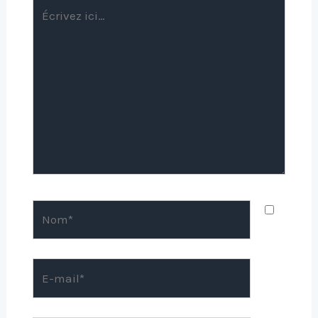
Écrivez
ici…
Nom*
E-
mail*