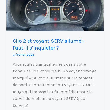
voyant
SERV
allumé
:
Faut-
il
Clio 2 et voyant SERV allumé :
s’inquiéter
Faut-il s’inquiéter ?
?
3 février 2026
Vous roulez tranquillement dans votre
Renault Clio 2 et soudain, un voyant orange
marqué « SERV » s’illumine sur le tableau
de bord. Contrairement au voyant « STOP »
rouge qui impose l’arrêt immédiat pour la
survie du moteur, le voyant SERV (pour
Service)