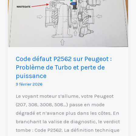
P2562
sur
Peugeot
:
Problème
de
Turbo
Code défaut P2562 sur Peugeot :
et
Problème de Turbo et perte de
perte
puissance
de
9 février 2026
puissance
Le voyant moteur s’allume, votre Peugeot
(207, 308, 3008, 508…) passe en mode
dégradé et n’avance plus dans les côtes. En
branchant la valise de diagnostic, le verdict
tombe : Code P2562. La définition technique