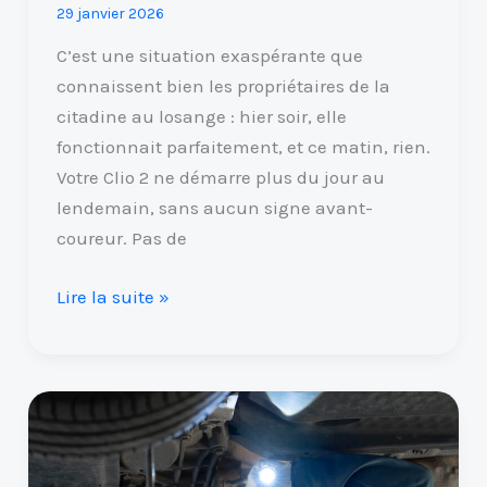
29 janvier 2026
de
diagnostic
C’est une situation exaspérante que
ultime
connaissent bien les propriétaires de la
citadine au losange : hier soir, elle
fonctionnait parfaitement, et ce matin, rien.
Votre Clio 2 ne démarre plus du jour au
lendemain, sans aucun signe avant-
coureur. Pas de
Lire la suite »
Bruit
à
l’arrière