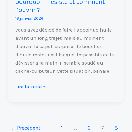
pourquoi il résiste et comment
l’ouvrir
l’ouvrir ?
?
16 janvier 2026
Vous avez décidé de faire l’appoint d’huile
avant un long trajet, mais au moment
d’ouvrir le capot, surprise : le bouchon
d’huile moteur est bloqué. Impossible de le
dévisser à la main. Il semble soudé au
cache-culbuteur. Cette situation, banale
Lire la suite »
←
Précédent
1
…
6
7
8