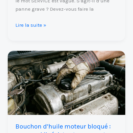
le mot SERVICE est vague. S’agit-il d’une
panne grave ? Devez-vous faire la
Lire la suite »
Bouchon
d’huile
moteur
bloqué
:
pourquoi
il
résiste
et
Bouchon d’huile moteur bloqué :
comment