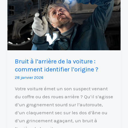
de
la
voiture
:
comment
identifier
l’origine
?
Bruit à l’arrière de la voiture :
comment identifier l’origine ?
28 janvier 2026
Votre voiture émet un son suspect venant
du coffre ou des roues arrière ? Qu’il s’agisse
d’un grognement sourd sur l’autoroute,
d’un claquement sec sur les dos d’âne ou
d’un grincement agaçant, un bruit à