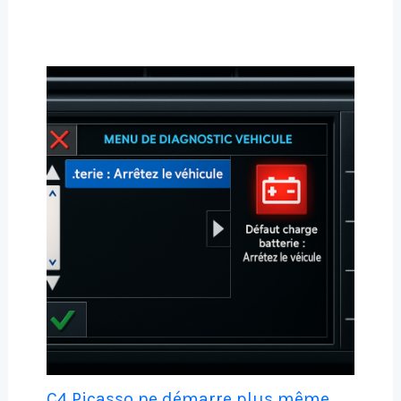
C4 Picasso ne démarre plus même