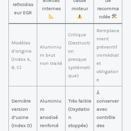
ailettes
casse
ue
refroidiss
internes
moteur
recomma
eur EGR
ndée
Remplace
Critique
ment
Modèles
(Destructi
Aluminiu
préventif
d’origine
on
m brut
immédiat
(Index A,
presque
non traité
et
B, C)
systémati
obligatoir
que)
e
À
Dernière
Aluminiu
Très faible
conserver
version
m
(Oxydatio
avec
d’usine
anodisé
n
contrôle
(Index D)
renforcé
stoppée)
des