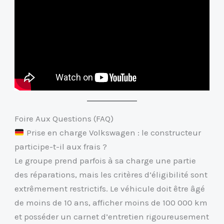
Foire Aux Questions (FAQ)
Prise en charge Volkswagen : le constructeur
participe-t-il aux frais ?
Le groupe prend parfois à sa charge une partie
des réparations, mais les critères d’éligibilité sont
extrêmement restrictifs. Le véhicule doit être âgé
de moins de 10 ans, afficher moins de 100 000 km
et posséder un carnet d’entretien rigoureusement