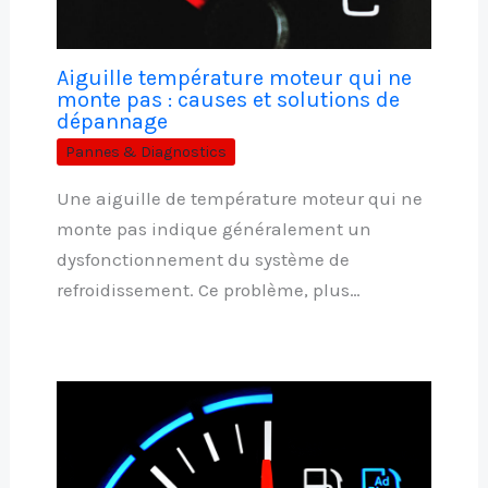
Aiguille température moteur qui ne
monte pas : causes et solutions de
dépannage
Pannes & Diagnostics
Une aiguille de température moteur qui ne
monte pas indique généralement un
dysfonctionnement du système de
refroidissement. Ce problème, plus…