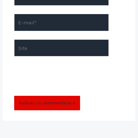
E-
mail*
Site
Enregistrer mon nom, mon e-mail et mon
site dans le navigateur pour mon prochain
commentaire.