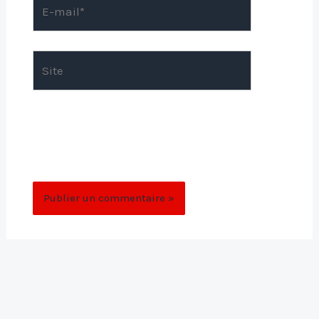
E-
mail*
Site
Enregistrer mon nom, mon e-mail et mon
site dans le navigateur pour mon prochain
commentaire.