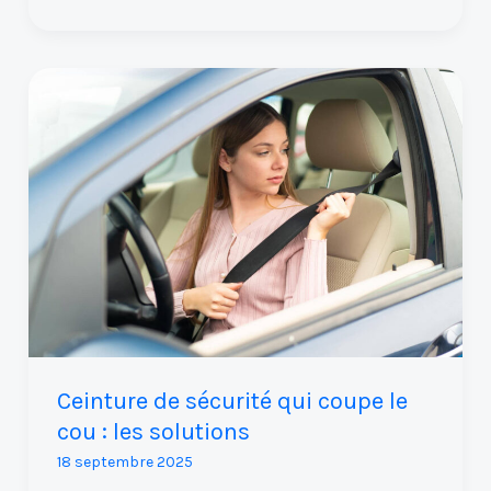
Ceinture
de
sécurité
qui
coupe
le
cou
:
les
solutions
Ceinture de sécurité qui coupe le
cou : les solutions
18 septembre 2025