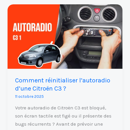
Comment
réinitialiser
l’autoradio
d’une
Citroën
C3
?
Comment réinitialiser l’autoradio
d’une Citroën C3 ?
11 octobre 2025
Votre autoradio de Citroën C3 est bloqué,
son écran tactile est figé ou il présente des
bugs récurrents ? Avant de prévoir une