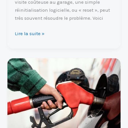
visite coûteuse au garage, une simple
réinitialisation logicielle, ou « reset », peut
très souvent résoudre le problème. Voici
Lire la suite »
J’ai
mis
1
litre
d’essence
dans
mon
moteur
diesel