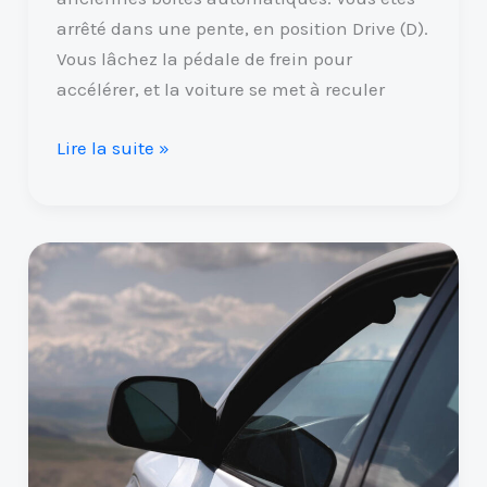
arrêté dans une pente, en position Drive (D).
Vous lâchez la pédale de frein pour
accélérer, et la voiture se met à reculer
Lire la suite »
Ma
vitre
de
voiture
descend
toute
seule
: