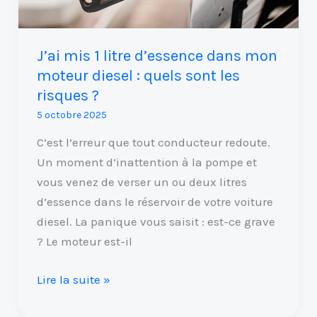
:
quels
J’ai mis 1 litre d’essence dans mon
sont
moteur diesel : quels sont les
les
risques ?
risques
?
5 octobre 2025
C’est l’erreur que tout conducteur redoute.
Un moment d’inattention à la pompe et
vous venez de verser un ou deux litres
d’essence dans le réservoir de votre voiture
diesel. La panique vous saisit : est-ce grave
? Le moteur est-il
Lire la suite »