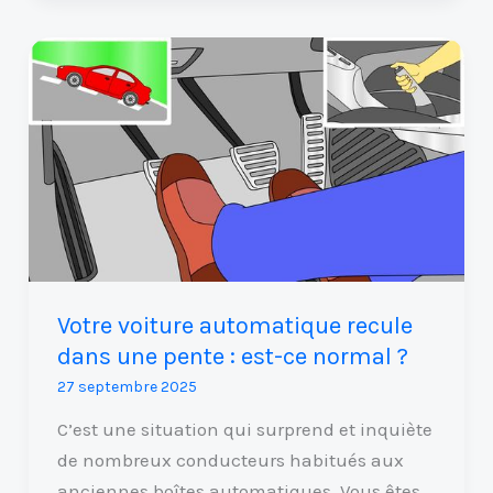
Votre
voiture
automatique
recule
dans
une
pente
:
est-
Votre voiture automatique recule
ce
dans une pente : est-ce normal ?
normal
27 septembre 2025
?
C’est une situation qui surprend et inquiète
de nombreux conducteurs habitués aux
anciennes boîtes automatiques. Vous êtes