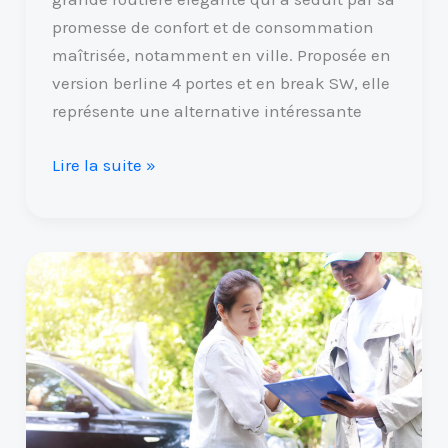
promesse de confort et de consommation
maîtrisée, notamment en ville. Proposée en
version berline 4 portes et en break SW, elle
représente une alternative intéressante
Lire la suite »
Achat
d’occasion
:
4
arnaques
à
déjouer