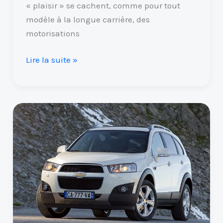
« plaisir » se cachent, comme pour tout
modèle à la longue carrière, des
motorisations
Lire la suite »
Chevrolet
Captiva
2.2
diesel
:
quels
sont
les
problèmes