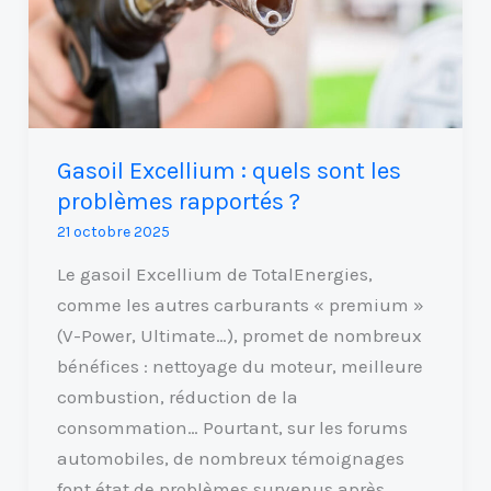
les
problèmes
rapportés
?
Gasoil Excellium : quels sont les
problèmes rapportés ?
21 octobre 2025
Le gasoil Excellium de TotalEnergies,
comme les autres carburants « premium »
(V-Power, Ultimate…), promet de nombreux
bénéfices : nettoyage du moteur, meilleure
combustion, réduction de la
consommation… Pourtant, sur les forums
automobiles, de nombreux témoignages
font état de problèmes survenus après