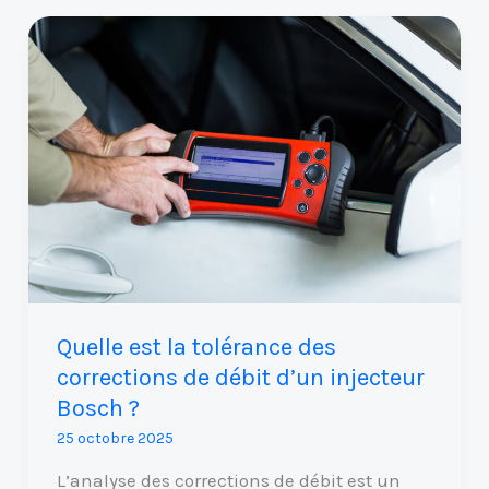
Quelle
est
la
tolérance
des
corrections
de
débit
d’un
injecteur
Bosch
Quelle est la tolérance des
?
corrections de débit d’un injecteur
Bosch ?
25 octobre 2025
L’analyse des corrections de débit est un