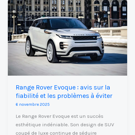
Range
Rover
Evoque
:
avis
sur
la
fiabilité
et
les
problèmes
Range Rover Evoque : avis sur la
à
fiabilité et les problèmes à éviter
éviter
6 novembre 2025
Le Range Rover Evoque est un succès
esthétique indéniable. Son design de SUV
coupé de luxe continue de séduire