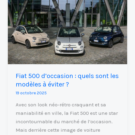
d’occasion
:
quels
sont
les
modèles
à
éviter
?
Fiat 500 d’occasion : quels sont les
modèles à éviter ?
19 octobre 2025
Avec son look néo-rétro craquant et sa
maniabilité en ville, la Fiat 500 est une star
incontournable du marché de l’occasion.
Mais derrière cette image de voiture