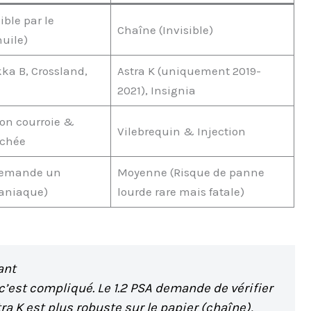
ible par le
Chaîne (Invisible)
uile)
ka B, Crossland,
Astra K (uniquement 2019-
2021), Insignia
on courroie &
Vilebrequin & Injection
uchée
Demande un
Moyenne (Risque de panne
aniaque)
lourde rare mais fatale)
ant
c’est compliqué. Le 1.2 PSA demande de vérifier
tra K est plus robuste sur le papier (chaîne),