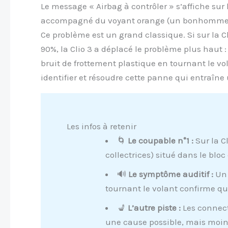
Le message « Airbag à contrôler » s’affiche sur 
accompagné du voyant orange (un bonhomme ass
Ce problème est un grand classique. Si sur la Cl
90%, la Clio 3 a déplacé le problème plus haut :
bruit de frottement plastique en tournant le vo
identifier et résoudre cette panne qui entraîn
Les infos à retenir
🌀
Le coupable n°1 :
Sur la Cl
collectrices) situé dans le blo
🔊
Le symptôme auditif :
Un 
tournant le volant confirme qu
💺
L’autre piste :
Les connect
une cause possible, mais moin