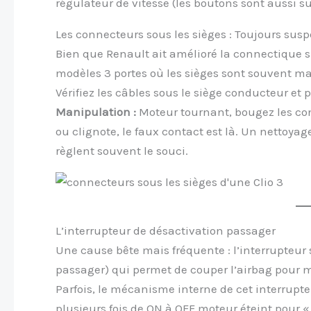
régulateur de vitesse (les boutons sont aussi sur
Les connecteurs sous les sièges : Toujours susp
Bien que Renault ait amélioré la connectique sur 
modèles 3 portes où les sièges sont souvent m
Vérifiez les câbles sous le siège conducteur et
Manipulation :
Moteur tournant, bougez les conn
ou clignote, le faux contact est là. Un nettoyag
règlent souvent le souci.
L’interrupteur de désactivation passager
Une cause bête mais fréquente : l’interrupteur s
passager) qui permet de couper l’airbag pour m
Parfois, le mécanisme interne de cet interrupte
plusieurs fois de ON à OFF moteur éteint pour « 