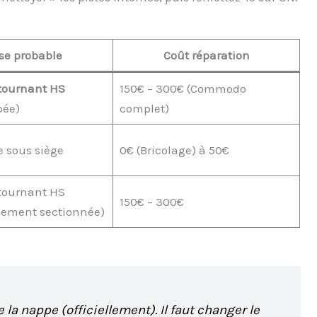
se probable
Coût réparation
tournant HS
150€ – 300€ (Commodo
pée)
complet)
 sous siège
0€ (Bricolage) à 50€
tournant HS
150€ – 300€
lement sectionnée)
 la nappe (officiellement). Il faut changer le