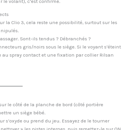
 le volant), c’est confirmé.
ects
la Clio 3, cela reste une possibilité, surtout sur les
anipulés.
 passager. Sont-ils tendus ? Débranchés ?
ecteurs gris/noirs sous le siège. Si le voyant s’éteint
e au spray contact et une fixation par collier Rilsan
ur le côté de la planche de bord (côté portière
ettre un siège bébé.
ur s’oxyde ou prend du jeu. Essayez de le tourner
nettoyer » les pistes internes, puis remettez-le sur ON.