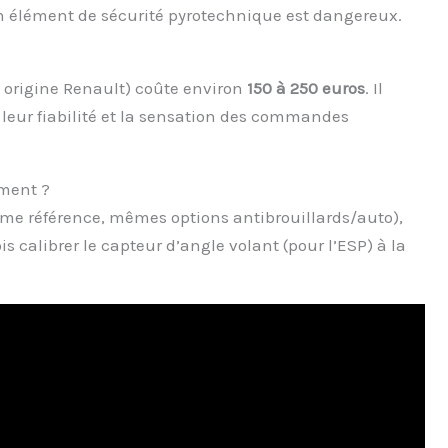
 un élément de sécurité pyrotechnique est dangereux.
origine Renault) coûte environ
150 à 250 euros
. Il
 leur fiabilité et la sensation des commandes
ment ?
me référence, mêmes options antibrouillards/auto),
s calibrer le capteur d’angle volant (pour l’ESP) à la