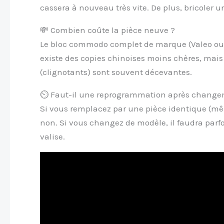
cassera à nouveau très vite. De plus, bricoler
💸 Combien coûte la pièce neuve ?
Le bloc commodo complet de marque (Valeo ou 
existe des copies chinoises moins chères, mais
(clignotants) sont souvent décevantes.
⏲️ Faut-il une reprogrammation après change
Si vous remplacez par une pièce identique (mê
non. Si vous changez de modèle, il faudra parfoi
valise.