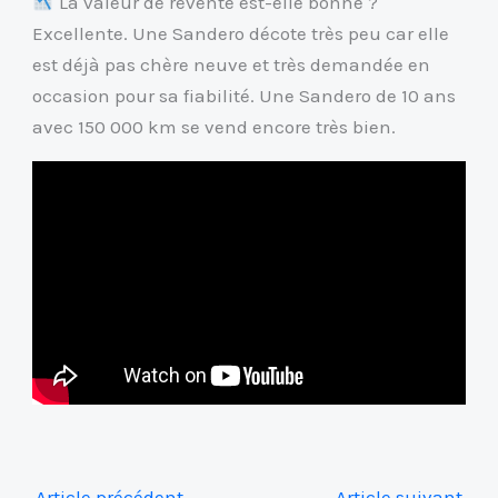
La valeur de revente est-elle bonne ?
Excellente. Une Sandero décote très peu car elle
est déjà pas chère neuve et très demandée en
occasion pour sa fiabilité. Une Sandero de 10 ans
avec 150 000 km se vend encore très bien.
←
Article précédent
Article suivant
→