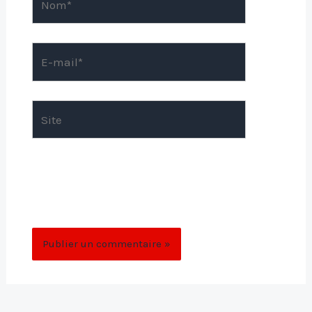
E-
mail*
Site
Enregistrer mon nom, mon e-mail et mon
site dans le navigateur pour mon prochain
commentaire.