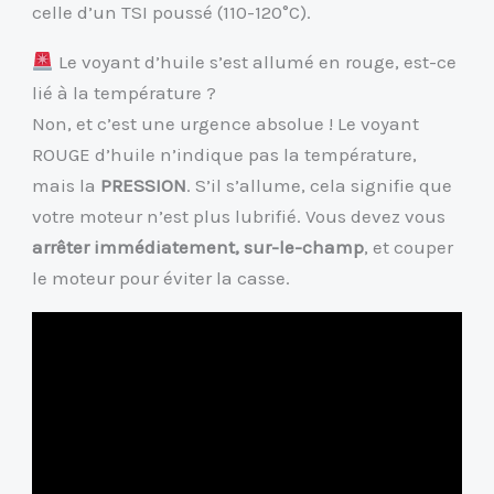
celle d’un TSI poussé (110-120°C).
Le voyant d’huile s’est allumé en rouge, est-ce
lié à la température ?
Non, et c’est une urgence absolue ! Le voyant
ROUGE d’huile n’indique pas la température,
mais la
PRESSION
. S’il s’allume, cela signifie que
votre moteur n’est plus lubrifié. Vous devez vous
arrêter immédiatement, sur-le-champ
, et couper
le moteur pour éviter la casse.