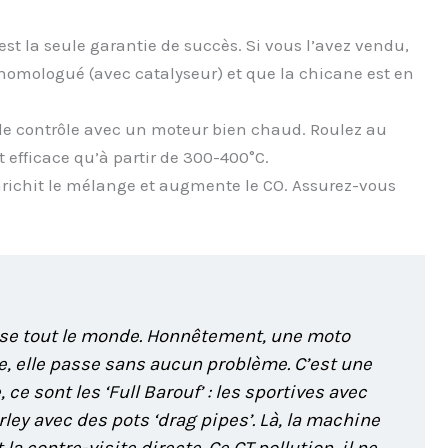
est la seule garantie de succès. Si vous l’avez vendu,
homologué (avec catalyseur) et que la chicane est en
de contrôle avec un moteur bien chaud. Roulez au
 efficace qu’à partir de 300-400°C.
enrichit le mélange et augmente le CO. Assurez-vous
resse tout le monde. Honnêtement, une moto
e, elle passe sans aucun problème. C’est une
 ce sont les ‘Full Barouf’ : les sportives avec
ley avec des pots ‘drag pipes’. Là, la machine
 la contre-visite directe. Ce CT pollution, il ne