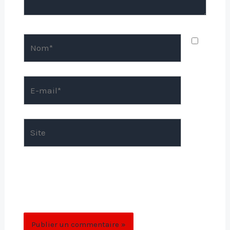
Nom*
E-
mail*
Site
Enregistrer mon nom, mon e-mail et mon
site dans le navigateur pour mon prochain
commentaire.