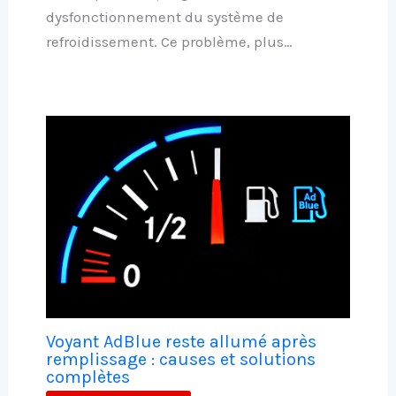
dysfonctionnement du système de
refroidissement. Ce problème, plus…
Voyant AdBlue reste allumé après
remplissage : causes et solutions
complètes