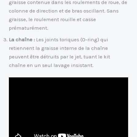
graisse contenue dans les roulements de roue, de
colonne de direction et de bras oscillant. Sans
graisse, le roulement rouille et casse
prématurément.
La chaîne :
Les joints toriques (O-ring) qui
retiennent la graisse interne de la chaîne
peuvent être détruits par le jet, tuant le kit
chaîne en un seul lavage insistant.