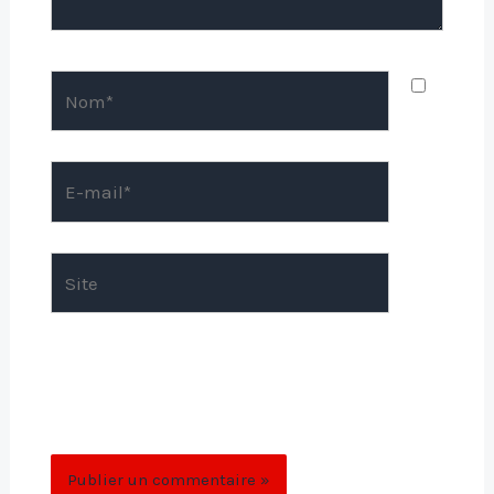
Nom*
E-
mail*
Site
Enregistrer mon nom, mon e-mail et mon
site dans le navigateur pour mon prochain
commentaire.