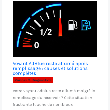
Voyant AdBlue reste allumé après
remplissage : causes et solutions
complètes
Pannes & Diagnostics
Votre voyant AdBlue reste allumé malgré le
remplissage du réservoir ? Cette situation
frustrante touche de nombreux