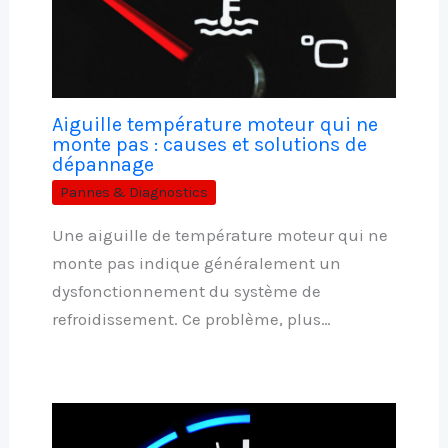
Aiguille température moteur qui ne
monte pas : causes et solutions de
dépannage
Pannes & Diagnostics
Une aiguille de température moteur qui ne
monte pas indique généralement un
dysfonctionnement du système de
refroidissement. Ce problème, plus…