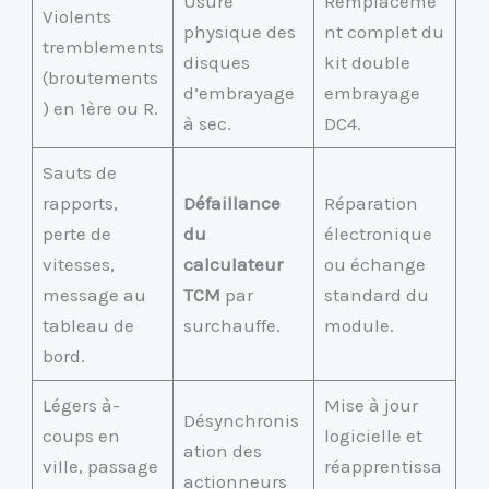
Usure
Remplaceme
Violents
physique des
nt complet du
tremblements
disques
kit double
(broutements
d’embrayage
embrayage
) en 1ère ou R.
à sec.
DC4.
Sauts de
rapports,
Défaillance
Réparation
perte de
du
électronique
vitesses,
calculateur
ou échange
message au
TCM
par
standard du
tableau de
surchauffe.
module.
bord.
Légers à-
Mise à jour
Désynchronis
coups en
logicielle et
ation des
ville, passage
réapprentissa
actionneurs