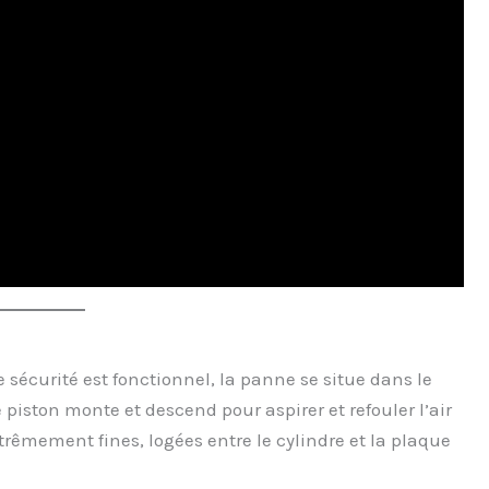
e sécurité est fonctionnel, la panne se situe dans le
piston monte et descend pour aspirer et refouler l’air
rêmement fines, logées entre le cylindre et la plaque