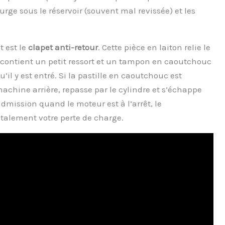
urge sous le réservoir (souvent mal revissée) et les
 est le
clapet anti-retour
. Cette pièce en laiton relie le
 contient un petit ressort et un tampon en caoutchouc
’il y est entré. Si la pastille en caoutchouc est
 machine arrière, repasse par le cylindre et s’échappe
 l’admission quand le moteur est à l’arrêt, le
talement votre perte de charge.