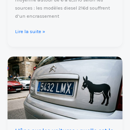
sources : les modèles diesel 216d souffrent
d’un encrassement
Lire la suite »
L’âne
sur
les
voitures
:
quelle
est
la
signification