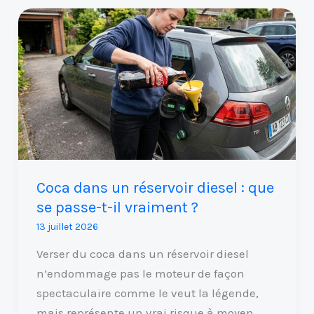
Coca
dans
un
réservoir
diesel
:
que
se
passe-
Coca dans un réservoir diesel : que
t-
se passe-t-il vraiment ?
il
13 juillet 2026
vraiment
?
Verser du coca dans un réservoir diesel
n’endommage pas le moteur de façon
spectaculaire comme le veut la légende,
mais représente un vrai risque à moyen