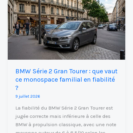
Série
2
Gran
Tourer
:
que
vaut
ce
BMW Série 2 Gran Tourer : que vaut
monospace
ce monospace familial en fiabilité
familial
?
en
9 juillet 2026
fiabilité
?
La fiabilité du BMW Série 2 Gran Tourer est
jugée correcte mais inférieure à celle des
BMW à propulsion classique, avec une note
moyenne autour de 6 à 8,5/10 selon les