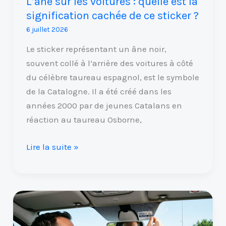
L’âne sur les voitures : quelle est la
cachée
signification cachée de ce sticker ?
de
6 juillet 2026
ce
sticker
Le sticker représentant un âne noir,
?
souvent collé à l’arrière des voitures à côté
du célèbre taureau espagnol, est le symbole
de la Catalogne. Il a été créé dans les
années 2000 par de jeunes Catalans en
réaction au taureau Osborne,
Lire la suite »
Comment
fixer
un