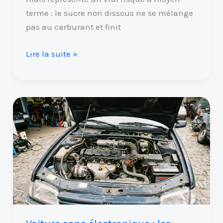
terme : le sucre non dissous ne se mélange
pas au carburant et finit
Lire la suite »
Voiture
sans
électronique
:
les
modèles
les
plus
fiables