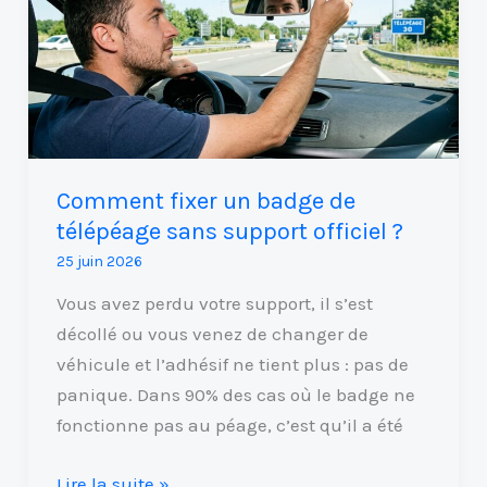
badge
de
télépéage
sans
support
officiel
Comment fixer un badge de
?
télépéage sans support officiel ?
25 juin 2026
Vous avez perdu votre support, il s’est
décollé ou vous venez de changer de
véhicule et l’adhésif ne tient plus : pas de
panique. Dans 90% des cas où le badge ne
fonctionne pas au péage, c’est qu’il a été
Lire la suite »