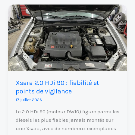
Xsara
2.0
HDi
90
:
fiabilité
et
points
de
Xsara 2.0 HDi 90 : fiabilité et
vigilance
points de vigilance
17 juillet 2026
Le 2.0 HDi 90 (moteur DW10) figure parmi les
diesels les plus fiables jamais montés sur
une Xsara, avec de nombreux exemplaires