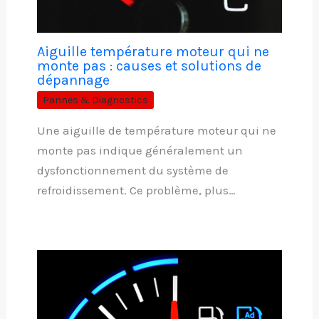
Aiguille température moteur qui ne
monte pas : causes et solutions de
dépannage
Pannes & Diagnostics
Une aiguille de température moteur qui ne
monte pas indique généralement un
dysfonctionnement du système de
refroidissement. Ce problème, plus…