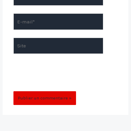
E-
mail*
Site
Enregistrer mon nom, mon e-mail et mon
site dans le navigateur pour mon prochain
commentaire.