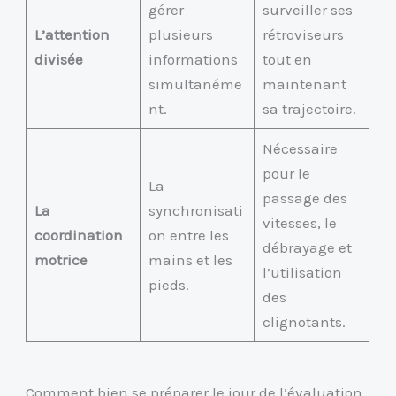
gérer
surveiller ses
L’attention
plusieurs
rétroviseurs
divisée
informations
tout en
simultanéme
maintenant
nt.
sa trajectoire.
Nécessaire
pour le
La
passage des
La
synchronisati
vitesses, le
coordination
on entre les
débrayage et
motrice
mains et les
l’utilisation
pieds.
des
clignotants.
Comment bien se préparer le jour de l’évaluation