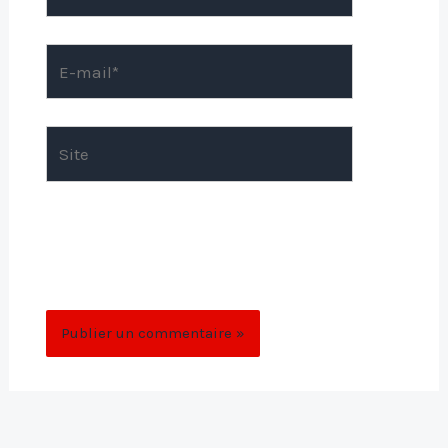
E-
mail*
Site
Enregistrer mon nom, mon e-mail et mon
site dans le navigateur pour mon prochain
commentaire.