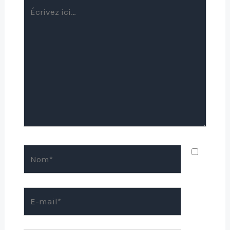
Écrivez
ici…
Nom*
E-
mail*