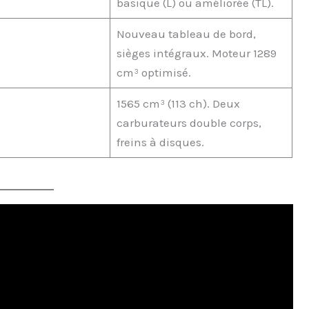
basique (L) ou améliorée (TL).
Nouveau tableau de bord,
sièges intégraux. Moteur 1289
cm³ optimisé.
1565 cm³ (113 ch). Deux
carburateurs double corps,
freins à disques.