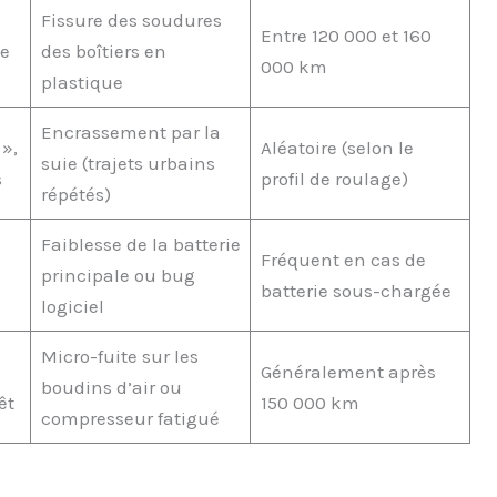
Fissure des soudures
Entre 120 000 et 160
de
des boîtiers en
000 km
plastique
Encrassement par la
»,
Aléatoire (selon le
suie (trajets urbains
s
profil de roulage)
répétés)
Faiblesse de la batterie
Fréquent en cas de
principale ou bug
batterie sous-chargée
logiciel
Micro-fuite sur les
Généralement après
boudins d’air ou
êt
150 000 km
compresseur fatigué