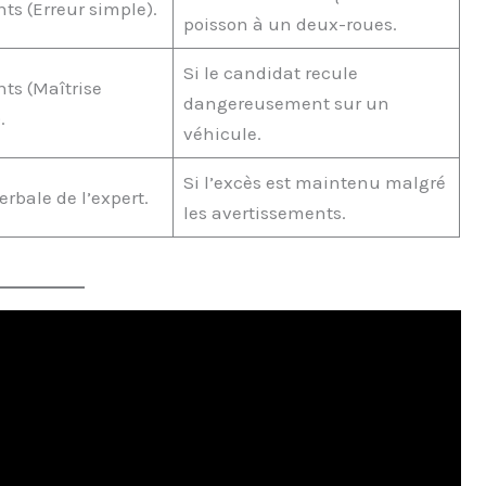
nts (Erreur simple).
poisson à un deux-roues.
Si le candidat recule
nts (Maîtrise
dangereusement sur un
.
véhicule.
Si l’excès est maintenu malgré
rbale de l’expert.
les avertissements.