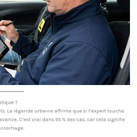
atique ?
ts. La légende urbaine affirme que si l’expert touche
ance. C’est vrai dans 95 % des cas, car cela signifie
accrochage.