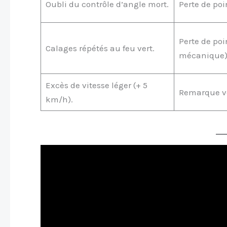
Oubli du contrôle d’angle mort.
Perte de poi
Perte de poi
Calages répétés au feu vert.
mécanique)
Excès de vitesse léger (+ 5
Remarque ve
km/h).