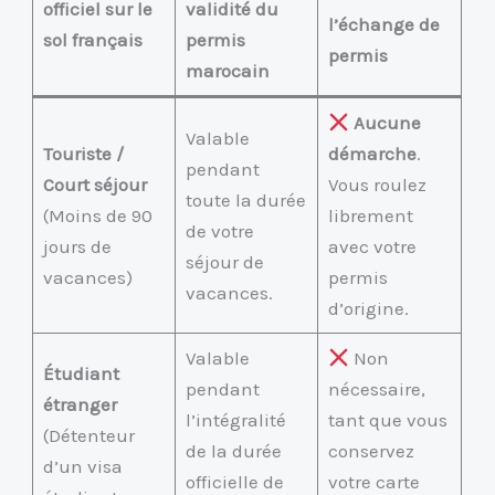
officiel sur le
validité du
l’échange de
sol français
permis
permis
marocain
Aucune
Valable
Touriste /
démarche
.
pendant
Court séjour
Vous roulez
toute la durée
(Moins de 90
librement
de votre
jours de
avec votre
séjour de
vacances)
permis
vacances.
d’origine.
Valable
Non
Étudiant
pendant
nécessaire,
étranger
l’intégralité
tant que vous
(Détenteur
de la durée
conservez
d’un visa
officielle de
votre carte