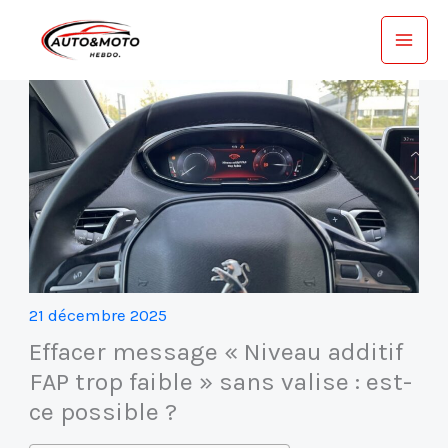
Aller
au
contenu
21 décembre 2025
Effacer message « Niveau additif
FAP trop faible » sans valise : est-
ce possible ?