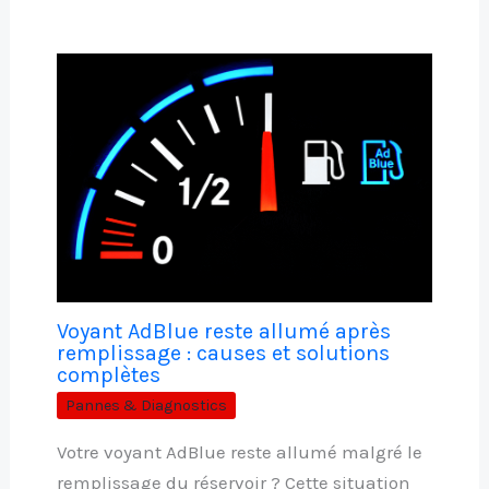
Voyant AdBlue reste allumé après
remplissage : causes et solutions
complètes
Pannes & Diagnostics
Votre voyant AdBlue reste allumé malgré le
remplissage du réservoir ? Cette situation