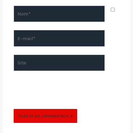
Nom*
E-
mail*
Site
Enregistrer mon nom, mon e-mail et mon
site dans le navigateur pour mon prochain
commentaire.