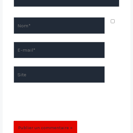
Nom*
E-
mail*
Site
Enregistrer mon nom, mon e-mail et mon
site dans le navigateur pour mon prochain
commentaire.