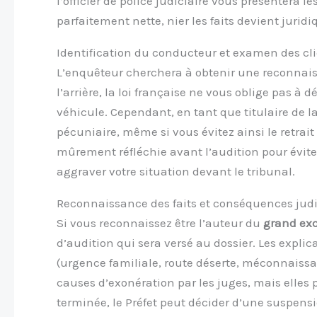
l’officier de police judiciaire vous présentera les
parfaitement nette, nier les faits devient juri
Identification du conducteur et examen des cl
L’enquêteur cherchera à obtenir une reconnaissan
l’arrière, la loi française ne vous oblige pas à
véhicule. Cependant, en tant que titulaire de l
pécuniaire, même si vous évitez ainsi le retrait 
mûrement réfléchie avant l’audition pour évite
aggraver votre situation devant le tribunal.
Reconnaissance des faits et conséquences judi
Si vous reconnaissez être l’auteur du
grand exc
d’audition qui sera versé au dossier. Les explic
(urgence familiale, route déserte, méconnais
causes d’exonération par les juges, mais elles p
terminée, le Préfet peut décider d’une suspens