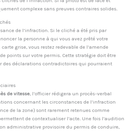
 clichés de l’infraction. Si la photo est de face et
diquement complexe sans preuves contraires solides.
ichés
ce de l’infraction. Si le cliché a été pris par
 dénoncer la personne à qui vous avez prêté votre
a carte grise, vous restez redevable de l’amende
de points sur votre permis. Cette stratégie doit être
r des déclarations contradictoires qui pourraient
ciaires
ès de vitesse
, l’officier rédigera un procès-verbal
ations concernant les circonstances de l’infraction
sance de la zone) sont rarement retenues comme
ermettent de contextualiser l’acte. Une fois l’audition
ion administrative provisoire du permis de conduire,