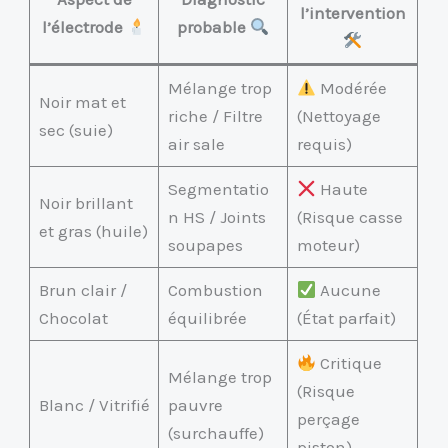
l’intervention
l’électrode
probable
Mélange trop
Modérée
Noir mat et
riche / Filtre
(Nettoyage
sec (suie)
air sale
requis)
Segmentatio
Haute
Noir brillant
n HS / Joints
(Risque casse
et gras (huile)
soupapes
moteur)
Brun clair /
Combustion
Aucune
Chocolat
équilibrée
(État parfait)
Critique
Mélange trop
(Risque
Blanc / Vitrifié
pauvre
perçage
(surchauffe)
piston)