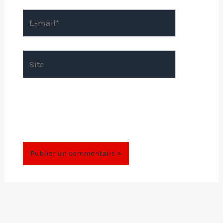
E-
mail*
Site
Enregistrer mon nom, mon e-mail et mon
site dans le navigateur pour mon prochain
commentaire.