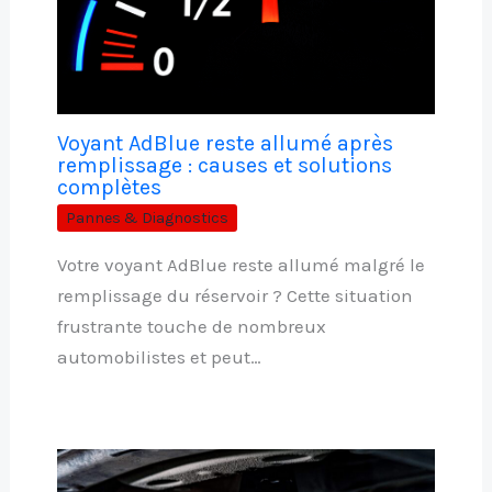
Voyant AdBlue reste allumé après
remplissage : causes et solutions
complètes
Pannes & Diagnostics
Votre voyant AdBlue reste allumé malgré le
remplissage du réservoir ? Cette situation
frustrante touche de nombreux
automobilistes et peut…