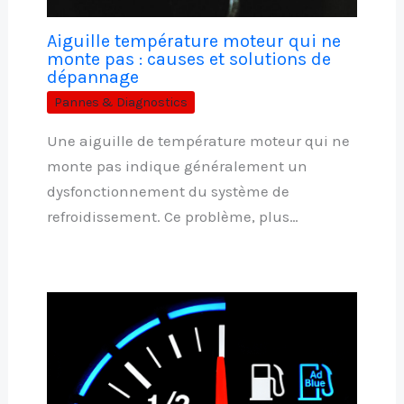
Aiguille température moteur qui ne
monte pas : causes et solutions de
dépannage
Pannes & Diagnostics
Une aiguille de température moteur qui ne
monte pas indique généralement un
dysfonctionnement du système de
refroidissement. Ce problème, plus…