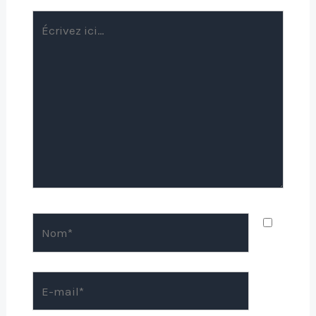
Écrivez
ici…
Nom*
E-
mail*