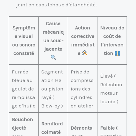
joint en caoutchouc d’étanchéité.
Cause
Symptôm
Action
Niveau de
mécaniq
e visuel
corrective
coût de
ue sous-
ou sonore
immédiat
l’interven
jacente
constaté
e
tion
Fumée
Segment
Prise de
Élevé (
bleue au
ation HS
compress
Réfection
goulot de
ou piston
ions des
moteur
remplissa
rayé (
cylindres
lourde )
ge d’huile
Blow-by )
en atelier
Bouchon
Reniflard
éjecté
Démonta
Faible (
colmaté