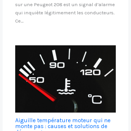
sur une Peugeot 208 est un signal d’alarme
qui inquiète légitimement les conducteurs.
Ce…
Aiguille température moteur qui ne
monte pas : causes et solutions de