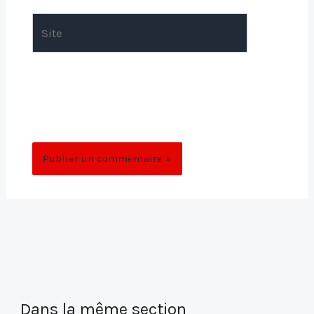
Site
Enregistrer mon nom, mon e-mail et mon
site dans le navigateur pour mon prochain
commentaire.
Dans la même section