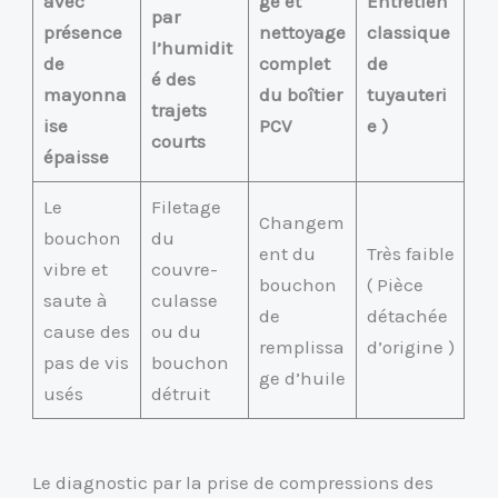
avec
ge et
Entretien
par
présence
nettoyage
classique
l’humidit
de
complet
de
é des
mayonna
du boîtier
tuyauteri
trajets
ise
PCV
e )
courts
épaisse
Le
Filetage
Changem
bouchon
du
ent du
Très faible
vibre et
couvre-
bouchon
( Pièce
saute à
culasse
de
détachée
cause des
ou du
remplissa
d’origine )
pas de vis
bouchon
ge d’huile
usés
détruit
Le diagnostic par la prise de compressions des