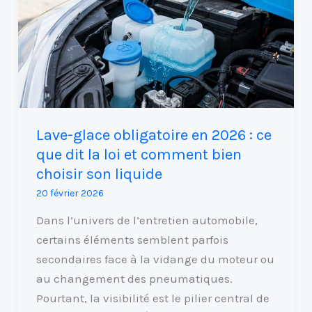
obligatoire
en
2026
:
ce
que
dit
Lave-glace obligatoire en 2026 : ce
la
que dit la loi et comment bien
loi
choisir son liquide
et
20 février 2026
comment
bien
Dans l’univers de l’entretien automobile,
choisir
certains éléments semblent parfois
son
secondaires face à la vidange du moteur ou
liquide
au changement des pneumatiques.
Pourtant, la visibilité est le pilier central de