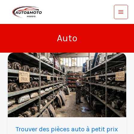
Aller
au
contenu
Auto
Trouver
des
pièces
auto
à
petit
prix
:
Le
Trouver des pièces auto à petit prix
guide