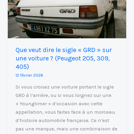
le
sigle
« GRD »
sur
une
voiture
Que veut dire le sigle « GRD » sur
?
une voiture ? (Peugeot 205, 309,
(Peugeot
405)
205,
12 février 2026
309,
405)
Si vous croisez une voiture portant le sigle
GRD à l’arrière, ou si vous lorgnez sur une
« Youngtimer » d’occasion avec cette
appellation, vous faites face à un morceau
d’histoire automobile française. Ce n’est
pas une marque, mais une combinaison de