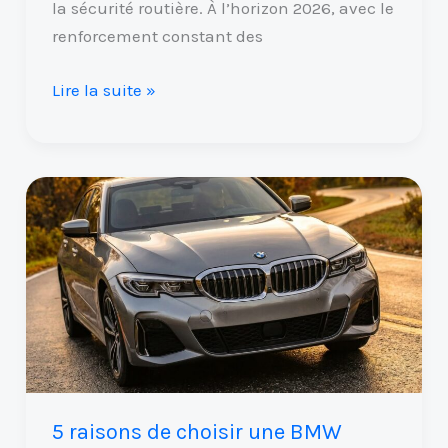
la sécurité routière. À l’horizon 2026, avec le
renforcement constant des
Lire la suite »
5
raisons
de
choisir
une
BMW
plutôt
qu’une
autre
5 raisons de choisir une BMW
marque