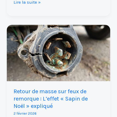
Lire la suite »
Retour
de
masse
sur
feux
de
remorque
:
L’effet
Retour de masse sur feux de
« Sapin
remorque : L’effet « Sapin de
de
Noël » expliqué
Noël »
2 février 2026
expliqué