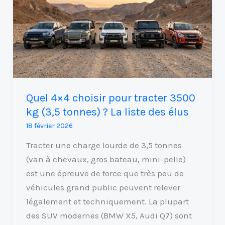
choisir
pour
tracter
3500
kg
(3,5
tonnes)
Quel 4×4 choisir pour tracter 3500
?
kg (3,5 tonnes) ? La liste des élus
La
18 février 2026
liste
des
Tracter une charge lourde de 3,5 tonnes
élus
(van à chevaux, gros bateau, mini-pelle)
est une épreuve de force que très peu de
véhicules grand public peuvent relever
légalement et techniquement. La plupart
des SUV modernes (BMW X5, Audi Q7) sont