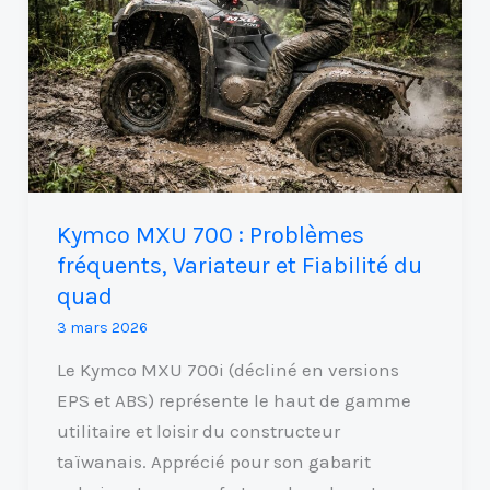
MXU
700
:
Problèmes
fréquents,
Variateur
et
Fiabilité
Kymco MXU 700 : Problèmes
du
fréquents, Variateur et Fiabilité du
quad
quad
3 mars 2026
Le Kymco MXU 700i (décliné en versions
EPS et ABS) représente le haut de gamme
utilitaire et loisir du constructeur
taïwanais. Apprécié pour son gabarit