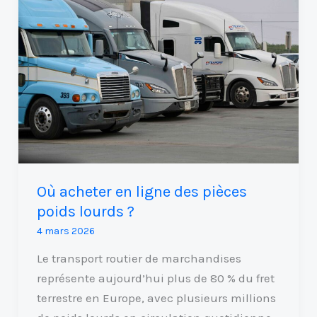
acheter
en
ligne
des
pièces
poids
lourds
?
Où acheter en ligne des pièces
poids lourds ?
4 mars 2026
Le transport routier de marchandises
représente aujourd’hui plus de 80 % du fret
terrestre en Europe, avec plusieurs millions