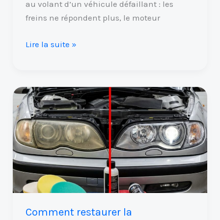
au volant d’un véhicule défaillant : les
freins ne répondent plus, le moteur
Lire la suite »
Comment
restaurer
la
transparence
des
optiques
de
phares
:
Comment restaurer la
guide