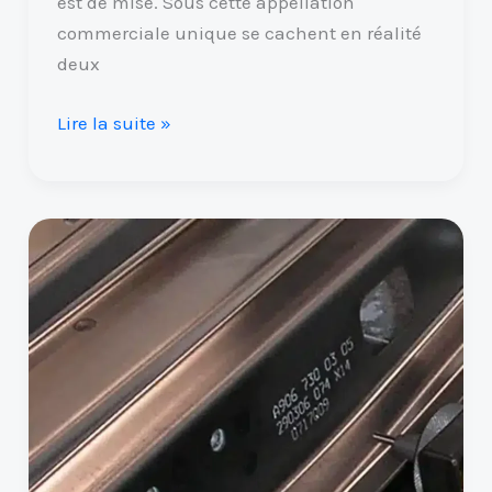
est de mise. Sous cette appellation
commerciale unique se cachent en réalité
deux
Lire la suite »
La
gravure
laser
et
ses
applications
dans
le
secteur