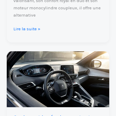
valorisant, son confort royal en duo et son
moteur monocylindre coupleux, il offre une
alternative
Lire la suite »
Quels
sont
les
équipements
et
options
incontournables
à
avoir