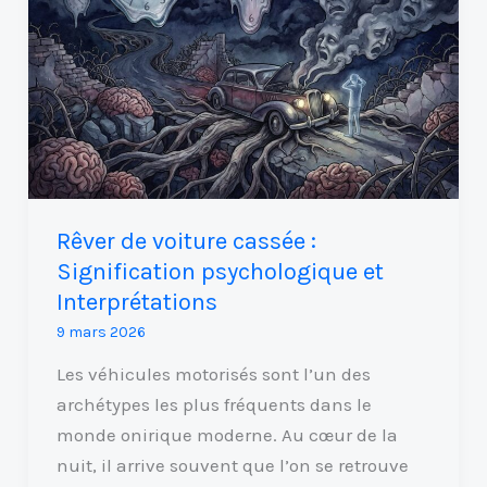
de
voiture
cassée
:
Signification
psychologique
et
Interprétations
Rêver de voiture cassée :
Signification psychologique et
Interprétations
9 mars 2026
Les véhicules motorisés sont l’un des
archétypes les plus fréquents dans le
monde onirique moderne. Au cœur de la
nuit, il arrive souvent que l’on se retrouve