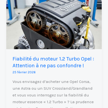
Fiabilité
du
moteur
1.2
Turbo
Opel
:
Attention
à
Fiabilité du moteur 1.2 Turbo Opel :
ne
Attention à ne pas confondre !
pas
25 février 2026
confondre
!
Vous envisagez d’acheter une Opel Corsa,
une Astra ou un SUV Crossland/Grandland
et vous vous interrogez sur la fiabilité du
moteur essence « 1.2 Turbo » ? La prudence