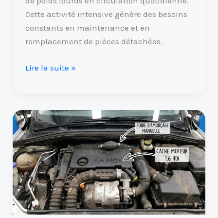
de poids lourds en circulation quotidienne.
Cette activité intensive génère des besoins
constants en maintenance et en
remplacement de pièces détachées.
Lire la suite »
Réamorcer
une
pompe
à
gasoil
1.6
HDi
: