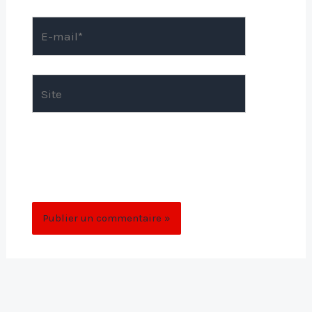
E-
mail*
Site
Enregistrer mon nom, mon e-mail et mon
site dans le navigateur pour mon prochain
commentaire.