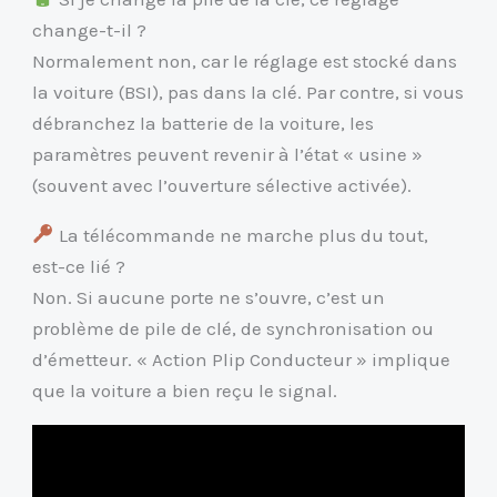
change-t-il ?
Normalement non, car le réglage est stocké dans
la voiture (BSI), pas dans la clé. Par contre, si vous
débranchez la batterie de la voiture, les
paramètres peuvent revenir à l’état « usine »
(souvent avec l’ouverture sélective activée).
La télécommande ne marche plus du tout,
est-ce lié ?
Non. Si aucune porte ne s’ouvre, c’est un
problème de pile de clé, de synchronisation ou
d’émetteur. « Action Plip Conducteur » implique
que la voiture a bien reçu le signal.