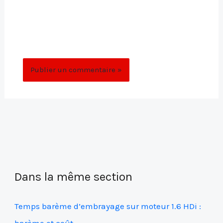
Enregistrer mon nom, mon e-mail et mon
site dans le navigateur pour mon prochain
commentaire.
Dans la même section
Temps barème d’embrayage sur moteur 1.6 HDi :
barème et coût