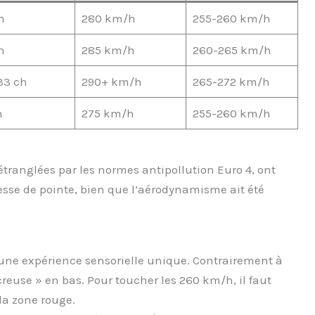
h
280 km/h
255-260 km/h
h
285 km/h
260-265 km/h
33 ch
290+ km/h
265-272 km/h
h
275 km/h
255-260 km/h
 étranglées par les normes antipollution Euro 4, ont
sse de pointe, bien que l’aérodynamisme ait été
 une expérience sensorielle unique. Contrairement à
creuse » en bas. Pour toucher les 260 km/h, il faut
la zone rouge.