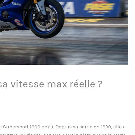
sa vitesse max réelle ?
Supersport (600 cm³). Depuis sa sortie en 1999, elle a
 pointue, hurlante, conçue pour la piste avant la route.