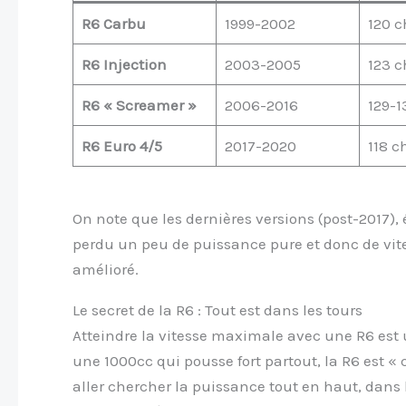
R6 Carbu
1999-2002
120 c
R6 Injection
2003-2005
123 c
R6 « Screamer »
2006-2016
129-1
R6 Euro 4/5
2017-2020
118 c
On note que les dernières versions (post-2017),
perdu un peu de puissance pure et donc de vite
amélioré.
Le secret de la R6 : Tout est dans les tours
Atteindre la vitesse maximale avec une R6 est
une 1000cc qui pousse fort partout, la R6 est « 
aller chercher la puissance tout en haut, dans 