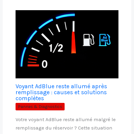
Voyant AdBlue reste allumé après
remplissage : causes et solutions
complètes
Pannes & Diagnostics
Votre voyant AdBlue reste allumé malgré le
remplissage du réservoir ? Cette situation