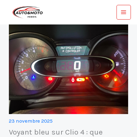
Aller
au
contenu
23 novembre 2025
Voyant bleu sur Clio 4 : que