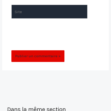
Site
Enregistrer mon nom, mon e-mail et mon
site dans le navigateur pour mon prochain
commentaire.
Dans la même section