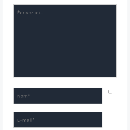
Écrivez
ici…
Nom*
E-
mail*