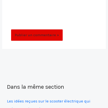
Enregistrer mon nom, mon e-mail et mon
site dans le navigateur pour mon prochain
commentaire.
Dans la même section
Les idées reçues sur le scooter électrique qui