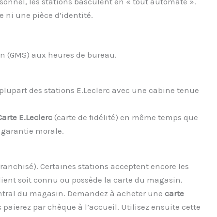
sonnel, les stations basculent en « tout automate ».
 ni une pièce d’identité.
tion (GMS) aux heures de bureau.
a plupart des stations E.Leclerc avec une cabine tenue
Carte E.Leclerc
(carte de fidélité) en même temps que
e garantie morale.
ranchisé). Certaines stations acceptent encore les
lient soit connu ou possède la carte du magasin.
l central du magasin. Demandez à acheter une
carte
paierez par chèque à l’accueil. Utilisez ensuite cette