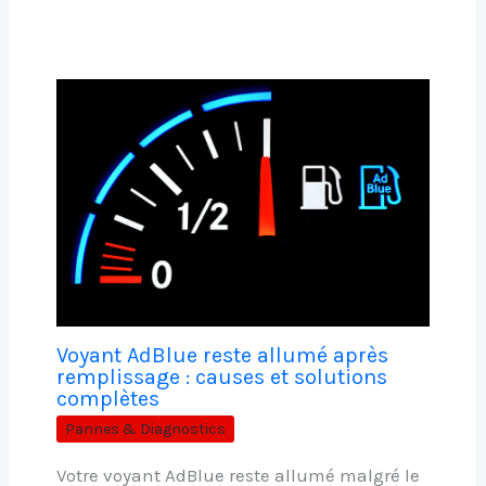
Voyant AdBlue reste allumé après
remplissage : causes et solutions
complètes
Pannes & Diagnostics
Votre voyant AdBlue reste allumé malgré le