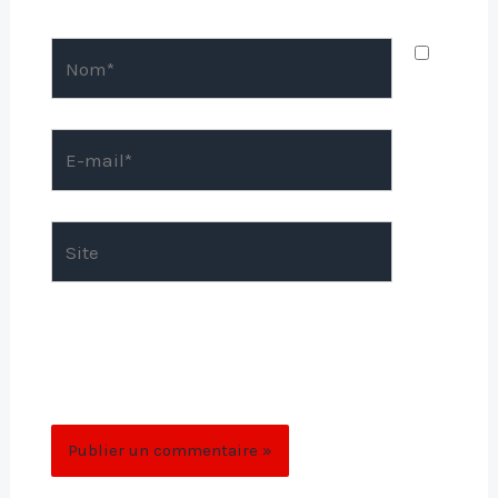
Nom*
E-
mail*
Site
Enregistrer mon nom, mon e-mail et mon
site dans le navigateur pour mon prochain
commentaire.