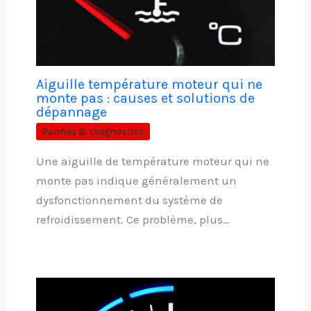
Aiguille température moteur qui ne
monte pas : causes et solutions de
dépannage
Pannes & Diagnostics
Une aiguille de température moteur qui ne
monte pas indique généralement un
dysfonctionnement du système de
refroidissement. Ce problème, plus…